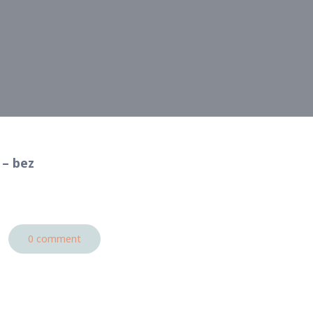
 – bez
0 comment