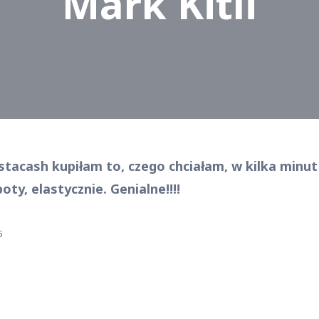
Mark Kitli
stacash kupiłam to, czego chciałam, w kilka minut
ty, elastycznie. Genialne!!!!
5