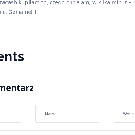
tacash kupiłam to, czego chciałam, w kilka minut –
e. Genialne!!!!
nts
mentarz