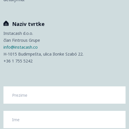
Naziv tvrtke
Instacash d.o.o.
član Fintrous Grupe
info@instacash.co
H-1015 Budimpešta, ulica Ilonke Szabó 22.
+36 1 755 5242